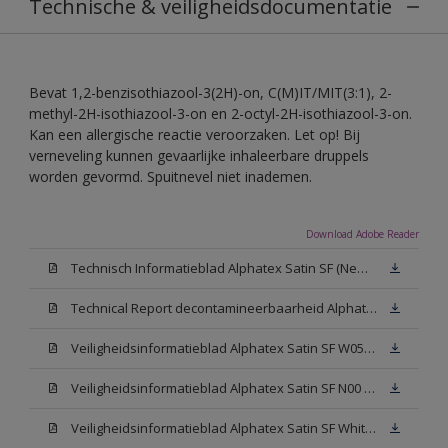
Technische & veiligheidsdocumentatie
Bevat 1,2-benzisothiazool-3(2H)-on, C(M)IT/MIT(3:1), 2-
methyl-2H-isothiazool-3-on en 2-octyl-2H-isothiazool-3-on.
Kan een allergische reactie veroorzaken. Let op! Bij
verneveling kunnen gevaarlijke inhaleerbare druppels
worden gevormd. Spuitnevel niet inademen.
Download Adobe Reader
Technisch Informatieblad Alphatex Satin SF (New Livery) (PDF)
Technical Report decontamineerbaarheid Alphatex Satin SF
Veiligheidsinformatieblad Alphatex Satin SF W05 (MSDS)
Veiligheidsinformatieblad Alphatex Satin SF N00 (MSDS)
Veiligheidsinformatieblad Alphatex Satin SF White (MSDS)