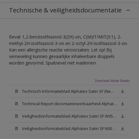
Technische & veiligheidsdocumentatie
Bevat 1,2-benzisothiazool-3(2H)-on, C(M)IT/MIT(3:1), 2-
methyl-2H-isothiazool-3-on en 2-octyl-2H-isothiazool-3-on.
Kan een allergische reactie veroorzaken. Let op! Bij
verneveling kunnen gevaarlijke inhaleerbare druppels
worden gevormd. Spuitnevel niet inademen.
Download Adobe Reader
Technisch Informatieblad Alphatex Satin SF (New Livery) (PDF)
Technical Report decontamineerbaarheid Alphatex Satin SF
Veiligheidsinformatieblad Alphatex Satin SF W05 (MSDS)
Veiligheidsinformatieblad Alphatex Satin SF N00 (MSDS)