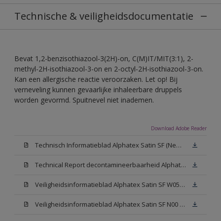
Technische & veiligheidsdocumentatie
Bevat 1,2-benzisothiazool-3(2H)-on, C(M)IT/MIT(3:1), 2-
methyl-2H-isothiazool-3-on en 2-octyl-2H-isothiazool-3-on.
Kan een allergische reactie veroorzaken. Let op! Bij
verneveling kunnen gevaarlijke inhaleerbare druppels
worden gevormd. Spuitnevel niet inademen.
Download Adobe Reader
Technisch Informatieblad Alphatex Satin SF (New Livery) (PDF)
Technical Report decontamineerbaarheid Alphatex Satin SF
Veiligheidsinformatieblad Alphatex Satin SF W05 (MSDS)
Veiligheidsinformatieblad Alphatex Satin SF N00 (MSDS)