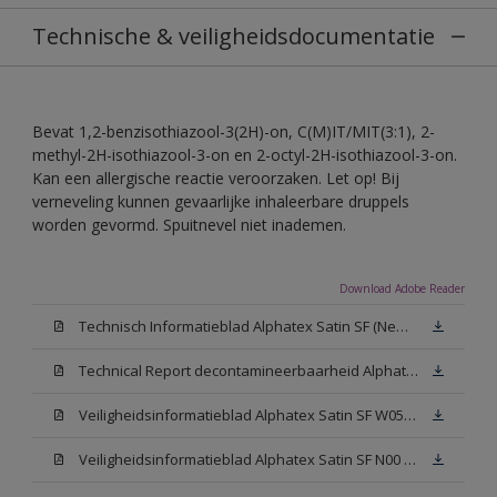
Technische & veiligheidsdocumentatie
Bevat 1,2-benzisothiazool-3(2H)-on, C(M)IT/MIT(3:1), 2-
methyl-2H-isothiazool-3-on en 2-octyl-2H-isothiazool-3-on.
Kan een allergische reactie veroorzaken. Let op! Bij
verneveling kunnen gevaarlijke inhaleerbare druppels
worden gevormd. Spuitnevel niet inademen.
Download Adobe Reader
Technisch Informatieblad Alphatex Satin SF (New Livery) (PDF)
Technical Report decontamineerbaarheid Alphatex Satin SF
Veiligheidsinformatieblad Alphatex Satin SF W05 (MSDS)
Veiligheidsinformatieblad Alphatex Satin SF N00 (MSDS)