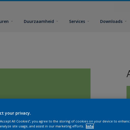
euren
Duurzaamheid
Services
Downloads
ct your privacy.
G
 “Accept All Cookies”, you agree to the storing of cookies on your device to enhanc
analyze site usage, and assist in our marketing efforts.
Info