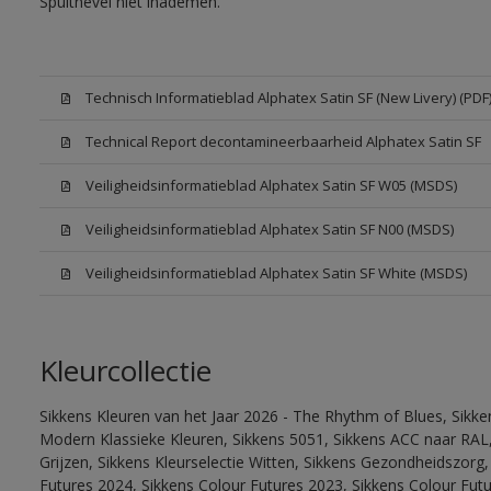
Spuitnevel niet inademen.
Technisch Informatieblad Alphatex Satin SF (New Livery) (PDF
Technical Report decontamineerbaarheid Alphatex Satin SF
Veiligheidsinformatieblad Alphatex Satin SF W05 (MSDS)
Veiligheidsinformatieblad Alphatex Satin SF N00 (MSDS)
Veiligheidsinformatieblad Alphatex Satin SF White (MSDS)
Kleurcollectie
Sikkens Kleuren van het Jaar 2026 - The Rhythm of Blues, Sikke
Modern Klassieke Kleuren, Sikkens 5051, Sikkens ACC naar RAL, 
Grijzen, Sikkens Kleurselectie Witten, Sikkens Gezondheidszorg,
Futures 2024, Sikkens Colour Futures 2023, Sikkens Colour Futu