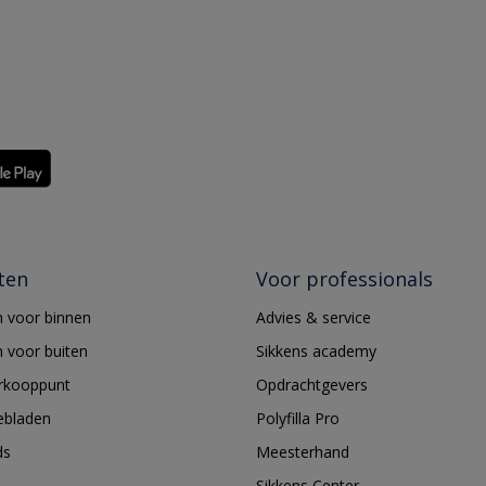
ten
Voor professionals
 voor binnen
Advies & service
 voor buiten
Sikkens academy
erkooppunt
Opdrachtgevers
ebladen
Polyfilla Pro
ds
Meesterhand
Sikkens Center