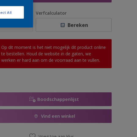
antal
Verfcalculator
ect All
Bereken
Op dit moment is het niet mogelijk dit product online
te bestellen. Houd de website in de gaten, we
werken er hard aan om de voorraad aan te vullen.
Boodschappenlijst
Vind een winkel
Voeg toe aan klus