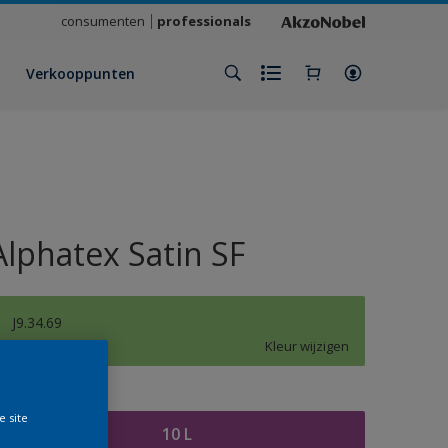
consumenten
professionals
Verkooppunten
Alphatex Satin SF
J9.34.69
Kleur wijzigen
rootte
e site
10 L