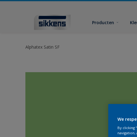
Producten
Kl
Alphatex Satin SF
We respe
By clicking
navigation, 