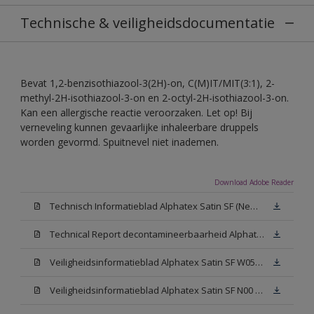
Technische & veiligheidsdocumentatie
Bevat 1,2-benzisothiazool-3(2H)-on, C(M)IT/MIT(3:1), 2-
methyl-2H-isothiazool-3-on en 2-octyl-2H-isothiazool-3-on.
Kan een allergische reactie veroorzaken. Let op! Bij
verneveling kunnen gevaarlijke inhaleerbare druppels
worden gevormd. Spuitnevel niet inademen.
Download Adobe Reader
Technisch Informatieblad Alphatex Satin SF (New Livery) (PDF)
Technical Report decontamineerbaarheid Alphatex Satin SF
Veiligheidsinformatieblad Alphatex Satin SF W05 (MSDS)
Veiligheidsinformatieblad Alphatex Satin SF N00 (MSDS)