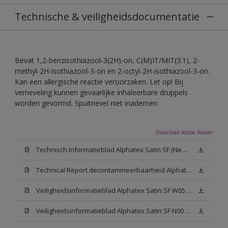
Technische & veiligheidsdocumentatie
Bevat 1,2-benzisothiazool-3(2H)-on, C(M)IT/MIT(3:1), 2-
methyl-2H-isothiazool-3-on en 2-octyl-2H-isothiazool-3-on.
Kan een allergische reactie veroorzaken. Let op! Bij
verneveling kunnen gevaarlijke inhaleerbare druppels
worden gevormd. Spuitnevel niet inademen.
Download Adobe Reader
Technisch Informatieblad Alphatex Satin SF (New Livery) (PDF)
Technical Report decontamineerbaarheid Alphatex Satin SF
Veiligheidsinformatieblad Alphatex Satin SF W05 (MSDS)
Veiligheidsinformatieblad Alphatex Satin SF N00 (MSDS)