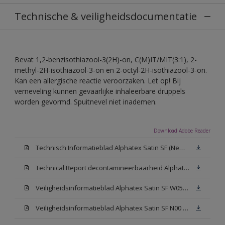
Technische & veiligheidsdocumentatie
Bevat 1,2-benzisothiazool-3(2H)-on, C(M)IT/MIT(3:1), 2-
methyl-2H-isothiazool-3-on en 2-octyl-2H-isothiazool-3-on.
Kan een allergische reactie veroorzaken. Let op! Bij
verneveling kunnen gevaarlijke inhaleerbare druppels
worden gevormd. Spuitnevel niet inademen.
Download Adobe Reader
Technisch Informatieblad Alphatex Satin SF (New Livery) (PDF)
Technical Report decontamineerbaarheid Alphatex Satin SF
Veiligheidsinformatieblad Alphatex Satin SF W05 (MSDS)
Veiligheidsinformatieblad Alphatex Satin SF N00 (MSDS)