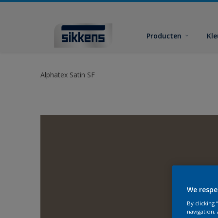
Producten
Kl
Alphatex Satin SF
We respe
By clicking
navigation, 