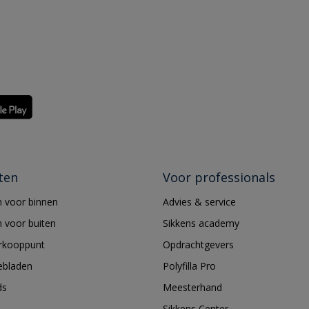
ten
Voor professionals
 voor binnen
Advies & service
 voor buiten
Sikkens academy
erkooppunt
Opdrachtgevers
ebladen
Polyfilla Pro
ds
Meesterhand
Sikkens Center