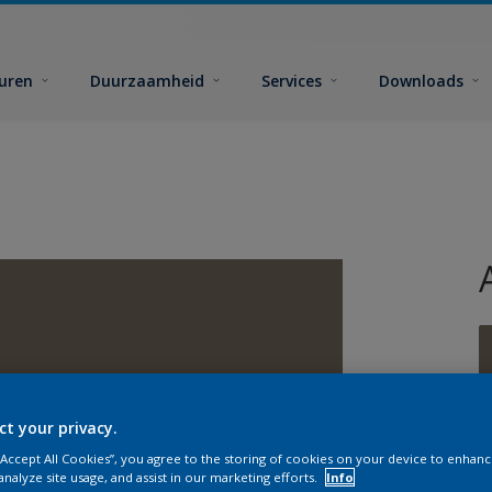
euren
Duurzaamheid
Services
Downloads
ct your privacy.
G
 “Accept All Cookies”, you agree to the storing of cookies on your device to enhanc
analyze site usage, and assist in our marketing efforts.
Info