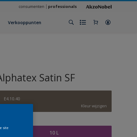
consumenten
professionals
Verkooppunten
Alphatex Satin SF
E4.10.40
Kleur wijzigen
rootte
e site
10 L