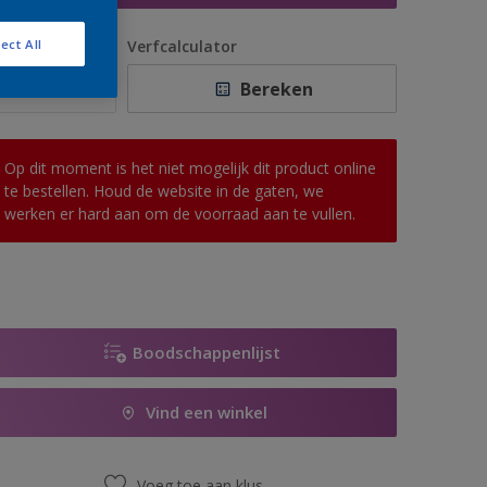
antal
Verfcalculator
ect All
Bereken
Op dit moment is het niet mogelijk dit product online
te bestellen. Houd de website in de gaten, we
werken er hard aan om de voorraad aan te vullen.
Boodschappenlijst
Vind een winkel
Voeg toe aan klus