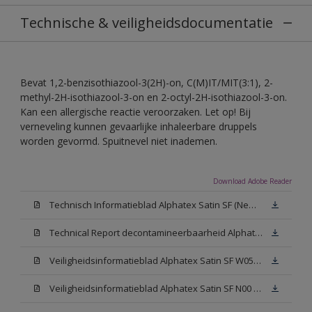
Technische & veiligheidsdocumentatie
Bevat 1,2-benzisothiazool-3(2H)-on, C(M)IT/MIT(3:1), 2-
methyl-2H-isothiazool-3-on en 2-octyl-2H-isothiazool-3-on.
Kan een allergische reactie veroorzaken. Let op! Bij
verneveling kunnen gevaarlijke inhaleerbare druppels
worden gevormd. Spuitnevel niet inademen.
Download Adobe Reader
Technisch Informatieblad Alphatex Satin SF (New Livery) (PDF)
Technical Report decontamineerbaarheid Alphatex Satin SF
Veiligheidsinformatieblad Alphatex Satin SF W05 (MSDS)
Veiligheidsinformatieblad Alphatex Satin SF N00 (MSDS)