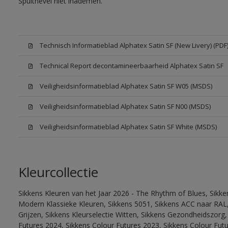
Spuitnevel niet inademen.
Technisch Informatieblad Alphatex Satin SF (New Livery) (PDF
Technical Report decontamineerbaarheid Alphatex Satin SF
Veiligheidsinformatieblad Alphatex Satin SF W05 (MSDS)
Veiligheidsinformatieblad Alphatex Satin SF N00 (MSDS)
Veiligheidsinformatieblad Alphatex Satin SF White (MSDS)
Kleurcollectie
Sikkens Kleuren van het Jaar 2026 - The Rhythm of Blues, Sikke
Modern Klassieke Kleuren, Sikkens 5051, Sikkens ACC naar RAL, 
Grijzen, Sikkens Kleurselectie Witten, Sikkens Gezondheidszorg,
Futures 2024, Sikkens Colour Futures 2023, Sikkens Colour Futu