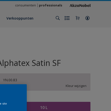
consumenten
professionals
Verkooppunten
Alphatex Satin SF
YN.00.83
Kleur wijzigen
rootte
e site
10 L