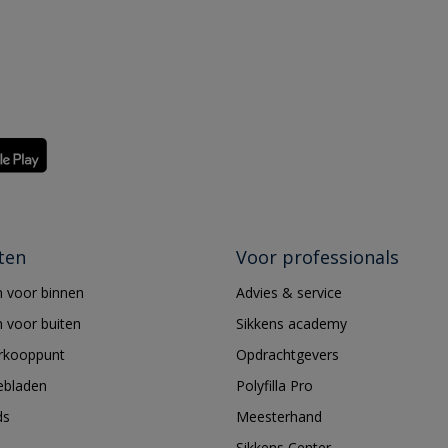
ten
Voor professionals
 voor binnen
Advies & service
 voor buiten
Sikkens academy
erkooppunt
Opdrachtgevers
ebladen
Polyfilla Pro
ds
Meesterhand
Sikkens Center