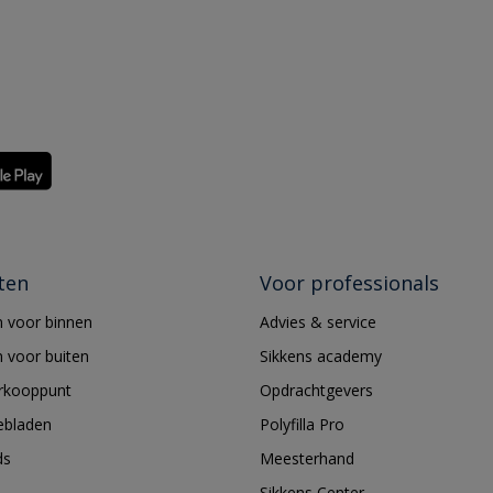
ten
Voor professionals
 voor binnen
Advies & service
 voor buiten
Sikkens academy
erkooppunt
Opdrachtgevers
ebladen
Polyfilla Pro
ds
Meesterhand
Sikkens Center