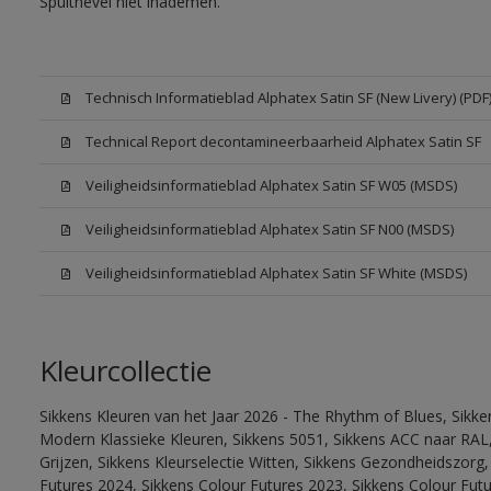
Spuitnevel niet inademen.
Technisch Informatieblad Alphatex Satin SF (New Livery) (PDF
Technical Report decontamineerbaarheid Alphatex Satin SF
Veiligheidsinformatieblad Alphatex Satin SF W05 (MSDS)
Veiligheidsinformatieblad Alphatex Satin SF N00 (MSDS)
Veiligheidsinformatieblad Alphatex Satin SF White (MSDS)
Kleurcollectie
Sikkens Kleuren van het Jaar 2026 - The Rhythm of Blues, Sikke
Modern Klassieke Kleuren, Sikkens 5051, Sikkens ACC naar RAL, 
Grijzen, Sikkens Kleurselectie Witten, Sikkens Gezondheidszorg,
Futures 2024, Sikkens Colour Futures 2023, Sikkens Colour Futu