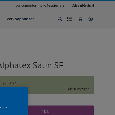
consumenten
professionals
Verkooppunten
Alphatex Satin SF
J4.14.67
Kleur wijzigen
rootte
e site
10 L