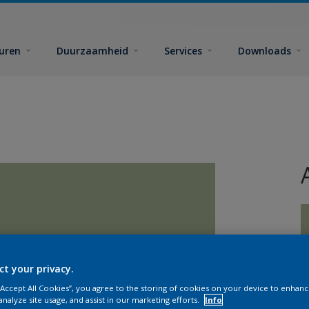
euren
Duurzaamheid
Services
Downloads
ct your privacy.
G
 “Accept All Cookies”, you agree to the storing of cookies on your device to enhanc
analyze site usage, and assist in our marketing efforts.
Info