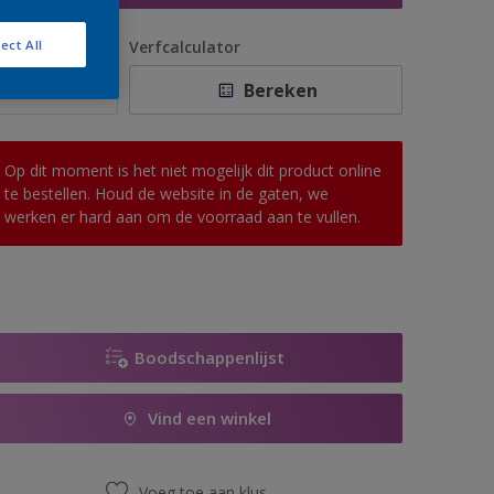
antal
Verfcalculator
ect All
Bereken
Op dit moment is het niet mogelijk dit product online
te bestellen. Houd de website in de gaten, we
werken er hard aan om de voorraad aan te vullen.
Boodschappenlijst
Vind een winkel
Voeg toe aan klus