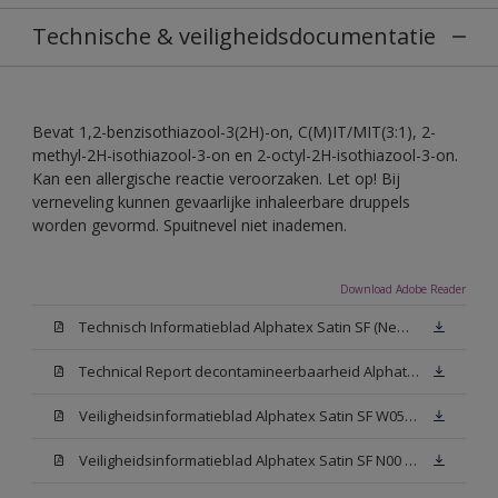
Technische & veiligheidsdocumentatie
Bevat 1,2-benzisothiazool-3(2H)-on, C(M)IT/MIT(3:1), 2-
methyl-2H-isothiazool-3-on en 2-octyl-2H-isothiazool-3-on.
Kan een allergische reactie veroorzaken. Let op! Bij
verneveling kunnen gevaarlijke inhaleerbare druppels
worden gevormd. Spuitnevel niet inademen.
Download Adobe Reader
Technisch Informatieblad Alphatex Satin SF (New Livery) (PDF)
Technical Report decontamineerbaarheid Alphatex Satin SF
Veiligheidsinformatieblad Alphatex Satin SF W05 (MSDS)
Veiligheidsinformatieblad Alphatex Satin SF N00 (MSDS)