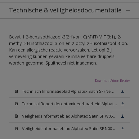
Technische & veiligheidsdocumentatie
Bevat 1,2-benzisothiazool-3(2H)-on, C(M)IT/MIT(3:1), 2-
methyl-2H-isothiazool-3-on en 2-octyl-2H-isothiazool-3-on.
Kan een allergische reactie veroorzaken. Let op! Bij
verneveling kunnen gevaarlijke inhaleerbare druppels
worden gevormd. Spuitnevel niet inademen.
Download Adobe Reader
Technisch Informatieblad Alphatex Satin SF (New Livery) (PDF)
Technical Report decontamineerbaarheid Alphatex Satin SF
Veiligheidsinformatieblad Alphatex Satin SF W05 (MSDS)
Veiligheidsinformatieblad Alphatex Satin SF N00 (MSDS)