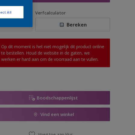
antal
Verfcalculator
ect All
Bereken
Op dit moment is het niet mogelijk dit product online
te bestellen. Houd de website in de gaten, we
werken er hard aan om de voorraad aan te vullen.
Boodschappenlijst
Vind een winkel
Voeg toe aan klus