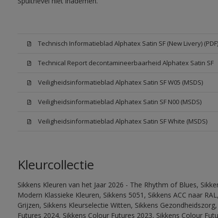
Spuitnevel niet inademen.
Technisch Informatieblad Alphatex Satin SF (New Livery) (PDF
Technical Report decontamineerbaarheid Alphatex Satin SF
Veiligheidsinformatieblad Alphatex Satin SF W05 (MSDS)
Veiligheidsinformatieblad Alphatex Satin SF N00 (MSDS)
Veiligheidsinformatieblad Alphatex Satin SF White (MSDS)
Kleurcollectie
Sikkens Kleuren van het Jaar 2026 - The Rhythm of Blues, Sikke
Modern Klassieke Kleuren, Sikkens 5051, Sikkens ACC naar RAL, 
Grijzen, Sikkens Kleurselectie Witten, Sikkens Gezondheidszorg,
Futures 2024, Sikkens Colour Futures 2023, Sikkens Colour Futu