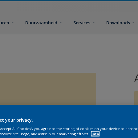
euren
Duurzaamheid
Services
Downloads
ct your privacy.
G
 “Accept All Cookies”, you agree to the storing of cookies on your device to enhanc
analyze site usage, and assist in our marketing efforts.
Info