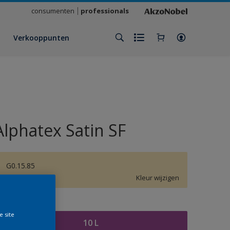
consumenten
professionals
Verkooppunten
Alphatex Satin SF
G0.15.85
Kleur wijzigen
rootte
e site
10 L