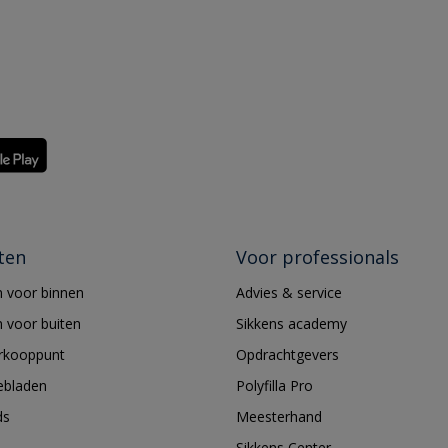
ten
Voor professionals
 voor binnen
Advies & service
 voor buiten
Sikkens academy
erkooppunt
Opdrachtgevers
ebladen
Polyfilla Pro
ds
Meesterhand
Sikkens Center