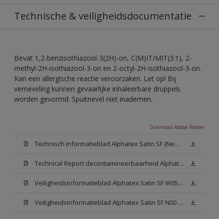
Technische & veiligheidsdocumentatie
Bevat 1,2-benzisothiazool-3(2H)-on, C(M)IT/MIT(3:1), 2-
methyl-2H-isothiazool-3-on en 2-octyl-2H-isothiazool-3-on.
Kan een allergische reactie veroorzaken. Let op! Bij
verneveling kunnen gevaarlijke inhaleerbare druppels
worden gevormd. Spuitnevel niet inademen.
Download Adobe Reader
Technisch Informatieblad Alphatex Satin SF (New Livery) (PDF)
Technical Report decontamineerbaarheid Alphatex Satin SF
Veiligheidsinformatieblad Alphatex Satin SF W05 (MSDS)
Veiligheidsinformatieblad Alphatex Satin SF N00 (MSDS)