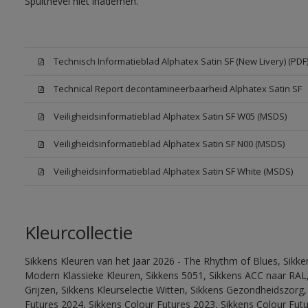
Spuitnevel niet inademen.
Technisch Informatieblad Alphatex Satin SF (New Livery) (PDF
Technical Report decontamineerbaarheid Alphatex Satin SF
Veiligheidsinformatieblad Alphatex Satin SF W05 (MSDS)
Veiligheidsinformatieblad Alphatex Satin SF N00 (MSDS)
Veiligheidsinformatieblad Alphatex Satin SF White (MSDS)
Kleurcollectie
Sikkens Kleuren van het Jaar 2026 - The Rhythm of Blues, Sikke
Modern Klassieke Kleuren, Sikkens 5051, Sikkens ACC naar RAL, 
Grijzen, Sikkens Kleurselectie Witten, Sikkens Gezondheidszorg,
Futures 2024, Sikkens Colour Futures 2023, Sikkens Colour Futu