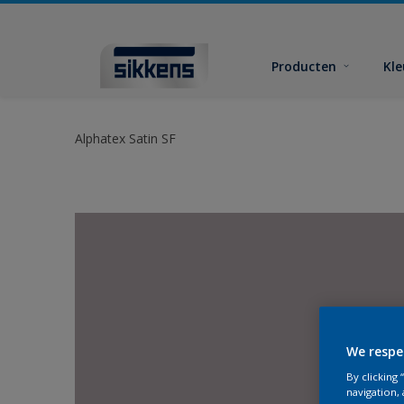
Producten
Kl
Alphatex Satin SF
We respe
By clicking
navigation, 