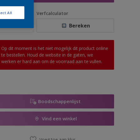
antal
Verfcalculator
ect All
Bereken
Op dit moment is het niet mogelijk dit product online
te bestellen. Houd de website in de gaten, we
werken er hard aan om de voorraad aan te vullen.
Boodschappenlijst
Vind een winkel
Voeg toe aan klus