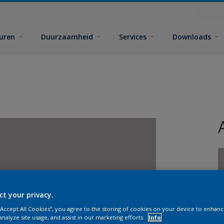
euren
Duurzaamheid
Services
Downloads
ct your privacy.
G
 “Accept All Cookies”, you agree to the storing of cookies on your device to enhanc
analyze site usage, and assist in our marketing efforts.
Info