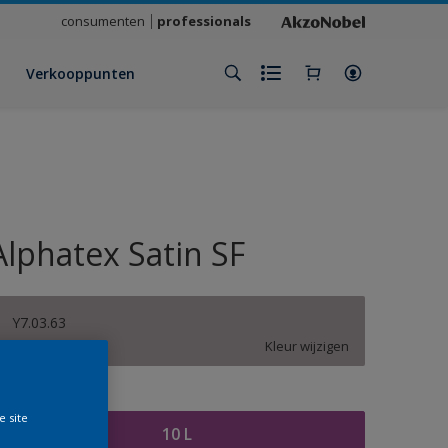
consumenten
professionals
Verkooppunten
Alphatex Satin SF
Y7.03.63
Kleur wijzigen
rootte
e site
10 L