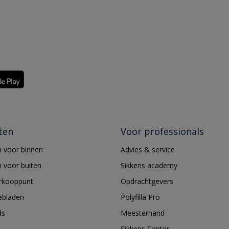
ten
Voor professionals
 voor binnen
Advies & service
 voor buiten
Sikkens academy
erkooppunt
Opdrachtgevers
ebladen
Polyfilla Pro
ds
Meesterhand
Sikkens Center