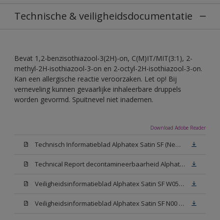
Technische & veiligheidsdocumentatie
Bevat 1,2-benzisothiazool-3(2H)-on, C(M)IT/MIT(3:1), 2-
methyl-2H-isothiazool-3-on en 2-octyl-2H-isothiazool-3-on.
Kan een allergische reactie veroorzaken. Let op! Bij
verneveling kunnen gevaarlijke inhaleerbare druppels
worden gevormd. Spuitnevel niet inademen.
Download Adobe Reader
Technisch Informatieblad Alphatex Satin SF (New Livery) (PDF)
Technical Report decontamineerbaarheid Alphatex Satin SF
Veiligheidsinformatieblad Alphatex Satin SF W05 (MSDS)
Veiligheidsinformatieblad Alphatex Satin SF N00 (MSDS)