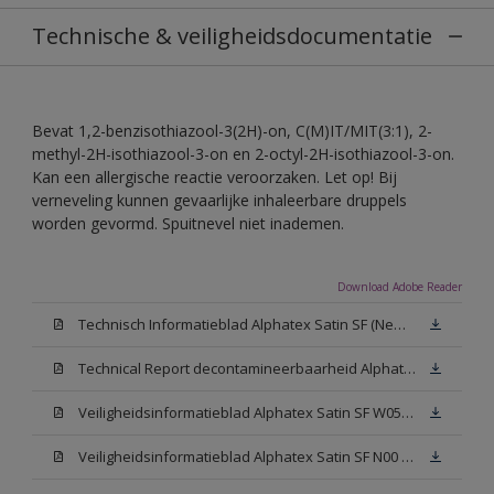
Technische & veiligheidsdocumentatie
Bevat 1,2-benzisothiazool-3(2H)-on, C(M)IT/MIT(3:1), 2-
methyl-2H-isothiazool-3-on en 2-octyl-2H-isothiazool-3-on.
Kan een allergische reactie veroorzaken. Let op! Bij
verneveling kunnen gevaarlijke inhaleerbare druppels
worden gevormd. Spuitnevel niet inademen.
Download Adobe Reader
Technisch Informatieblad Alphatex Satin SF (New Livery) (PDF)
Technical Report decontamineerbaarheid Alphatex Satin SF
Veiligheidsinformatieblad Alphatex Satin SF W05 (MSDS)
Veiligheidsinformatieblad Alphatex Satin SF N00 (MSDS)