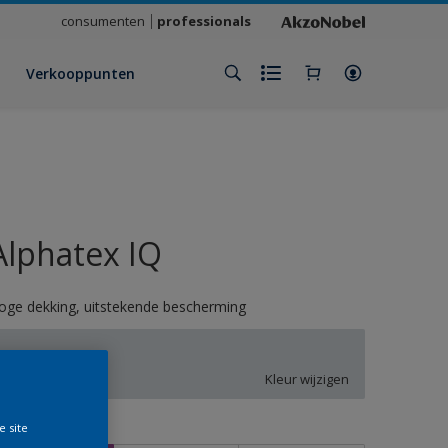
consumenten
professionals
Verkooppunten
Alphatex IQ
oge dekking, uitstekende bescherming
S9.03.81
Kleur wijzigen
e site
rootte