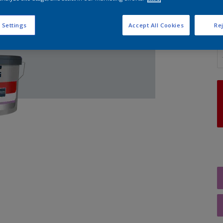
 Settings
Accept All Cookies
Rej
A