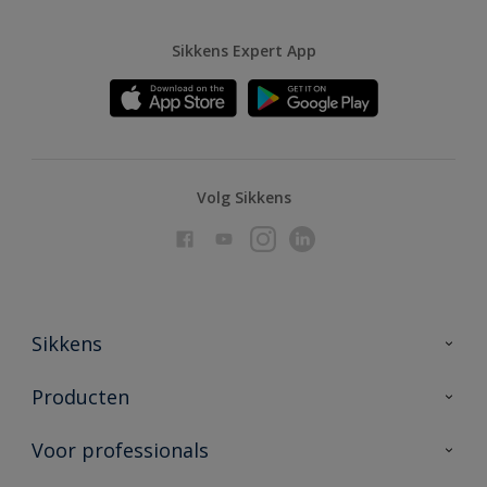
Sikkens Expert App
Volg Sikkens
Sikkens
Over Sikkens
Producten
AkzoNobel
Producten voor binnen
Voor professionals
Duurzaamheid
Producten voor buiten