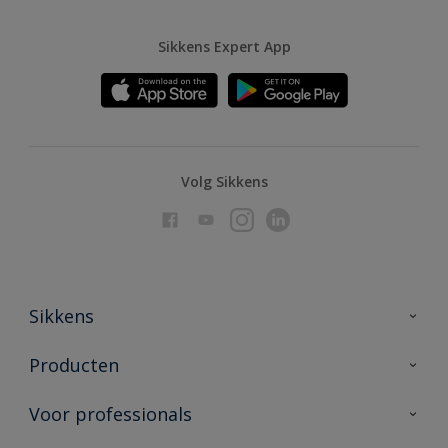
Sikkens Expert App
Volg Sikkens
Sikkens
Over Sikkens
Producten
AkzoNobel
Producten voor binnen
Voor professionals
Duurzaamheid
Producten voor buiten