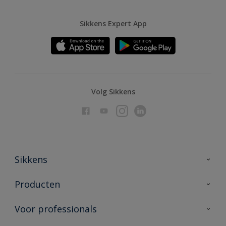
Sikkens Expert App
Volg Sikkens
Sikkens
Over Sikkens
Producten
AkzoNobel
Producten voor binnen
Voor professionals
Duurzaamheid
Producten voor buiten