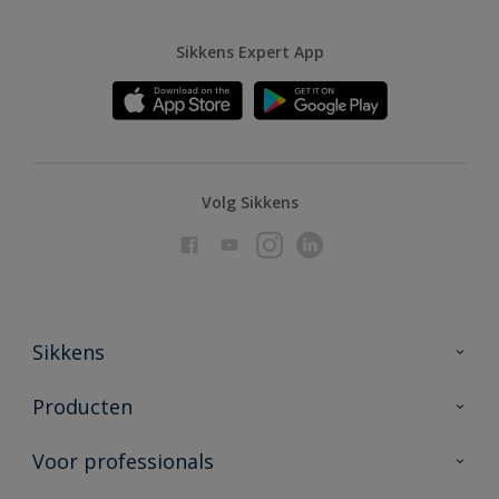
Sikkens Expert App
Volg Sikkens
Sikkens
Over Sikkens
Producten
AkzoNobel
Producten voor binnen
Voor professionals
Duurzaamheid
Producten voor buiten