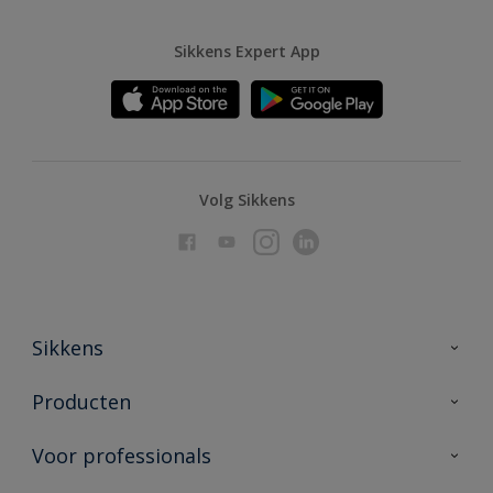
Sikkens Expert App
Volg Sikkens
Sikkens
Over Sikkens
Producten
AkzoNobel
Producten voor binnen
Voor professionals
Duurzaamheid
Producten voor buiten