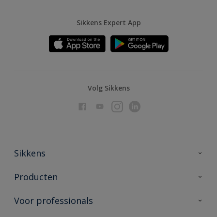
Sikkens Expert App
Volg Sikkens
Sikkens
Over Sikkens
Producten
AkzoNobel
Producten voor binnen
Voor professionals
Duurzaamheid
Producten voor buiten