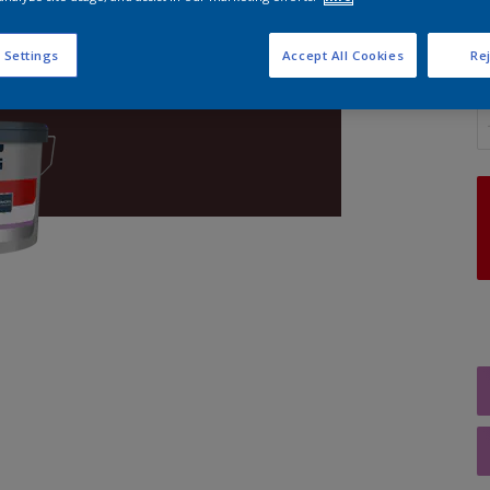
 Settings
Accept All Cookies
Rej
A