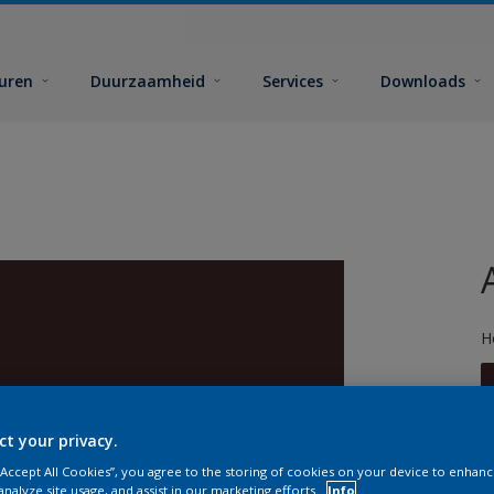
euren
Duurzaamheid
Services
Downloads
H
ct your privacy.
 “Accept All Cookies”, you agree to the storing of cookies on your device to enhanc
G
analyze site usage, and assist in our marketing efforts.
Info