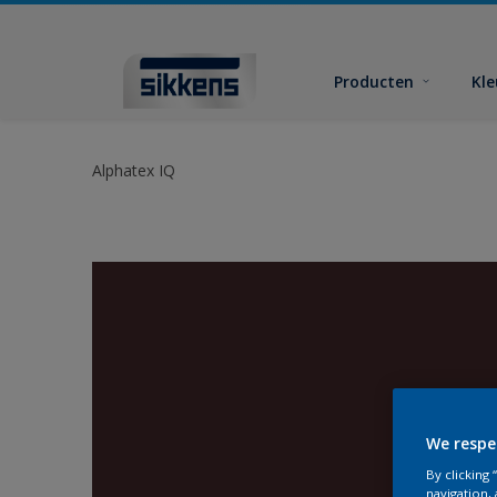
Producten
Kl
Alphatex IQ
We respe
By clicking
navigation, 