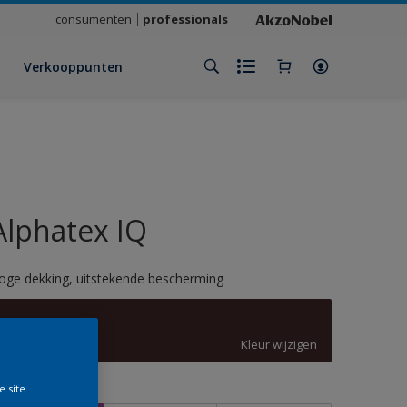
consumenten
professionals
Verkooppunten
Alphatex IQ
oge dekking, uitstekende bescherming
3007
Kleur wijzigen
e site
rootte