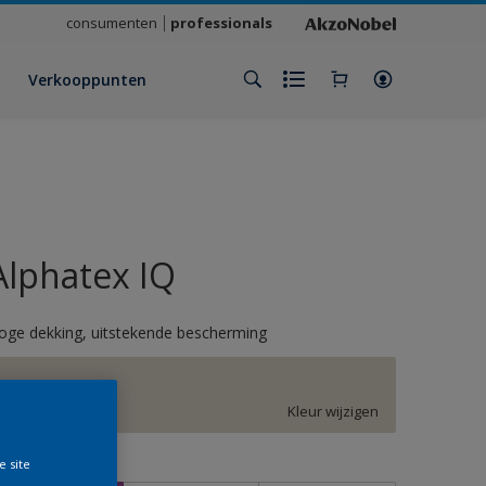
consumenten
professionals
Verkooppunten
Alphatex IQ
oge dekking, uitstekende bescherming
G0.05.80
Kleur wijzigen
e site
rootte