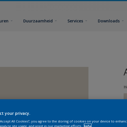
euren
Duurzaamheid
Services
Downloads
H
ct your privacy.
 “Accept All Cookies”, you agree to the storing of cookies on your device to enhanc
G
analyze site usage, and assist in our marketing efforts.
Info