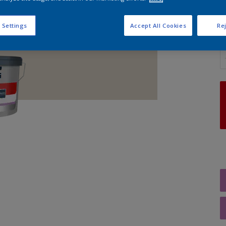
 Settings
Accept All Cookies
Rej
A