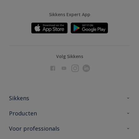
Sikkens Expert App
Volg Sikkens
Sikkens
Over Sikkens
Producten
AkzoNobel
Producten voor binnen
Voor professionals
Duurzaamheid
Producten voor buiten