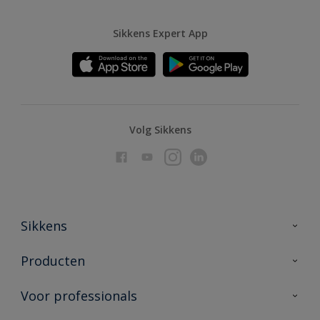
Sikkens Expert App
Volg Sikkens
Sikkens
Over Sikkens
Producten
AkzoNobel
Producten voor binnen
Voor professionals
Duurzaamheid
Producten voor buiten