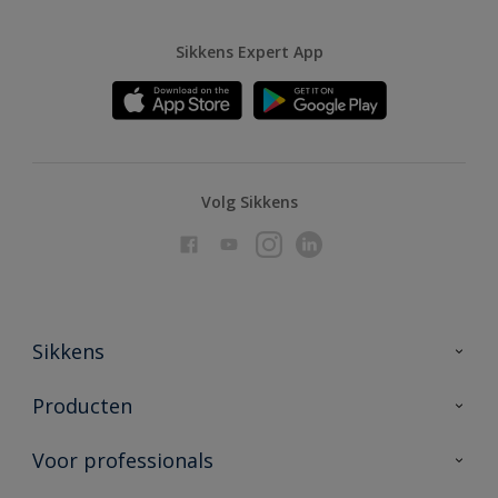
Sikkens Expert App
Volg Sikkens
Sikkens
Over Sikkens
Producten
AkzoNobel
Producten voor binnen
Voor professionals
Duurzaamheid
Producten voor buiten