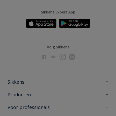
Sikkens Expert App
Volg Sikkens
Sikkens
Over Sikkens
Producten
AkzoNobel
Producten voor binnen
Voor professionals
Duurzaamheid
Producten voor buiten