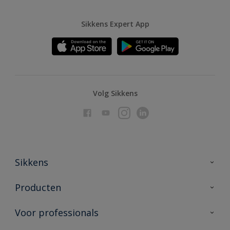
Sikkens Expert App
Volg Sikkens
Sikkens
Over Sikkens
Producten
AkzoNobel
Producten voor binnen
Voor professionals
Duurzaamheid
Producten voor buiten