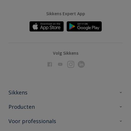
Sikkens Expert App
Volg Sikkens
Sikkens
Over Sikkens
Producten
AkzoNobel
Producten voor binnen
Voor professionals
Duurzaamheid
Producten voor buiten