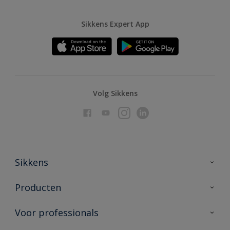
Sikkens Expert App
Volg Sikkens
Sikkens
Over Sikkens
Producten
AkzoNobel
Producten voor binnen
Voor professionals
Duurzaamheid
Producten voor buiten