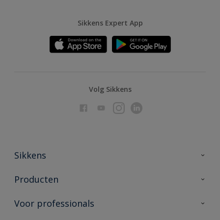
Sikkens Expert App
Volg Sikkens
Sikkens
Over Sikkens
Producten
AkzoNobel
Producten voor binnen
Voor professionals
Duurzaamheid
Producten voor buiten