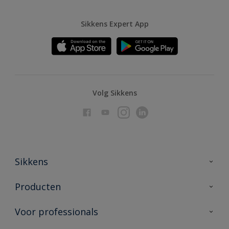
Sikkens Expert App
Volg Sikkens
Sikkens
Over Sikkens
Producten
AkzoNobel
Producten voor binnen
Voor professionals
Duurzaamheid
Producten voor buiten