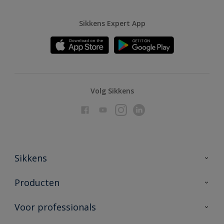
Sikkens Expert App
Volg Sikkens
Sikkens
Over Sikkens
Producten
AkzoNobel
Producten voor binnen
Voor professionals
Duurzaamheid
Producten voor buiten