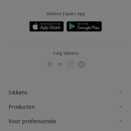
Sikkens Expert App
Volg Sikkens
Sikkens
Over Sikkens
Producten
AkzoNobel
Producten voor binnen
Voor professionals
Duurzaamheid
Producten voor buiten