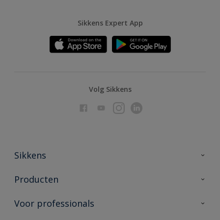
Sikkens Expert App
Volg Sikkens
Sikkens
Over Sikkens
Producten
AkzoNobel
Producten voor binnen
Voor professionals
Duurzaamheid
Producten voor buiten