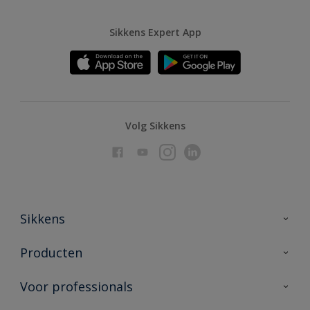
Sikkens Expert App
Volg Sikkens
Sikkens
Over Sikkens
Producten
AkzoNobel
Producten voor binnen
Voor professionals
Duurzaamheid
Producten voor buiten