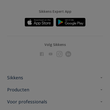
Sikkens Expert App
Volg Sikkens
Sikkens
Over Sikkens
Producten
AkzoNobel
Producten voor binnen
Voor professionals
Duurzaamheid
Producten voor buiten