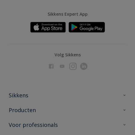
Sikkens Expert App
Volg Sikkens
Sikkens
Over Sikkens
Producten
AkzoNobel
Producten voor binnen
Voor professionals
Duurzaamheid
Producten voor buiten