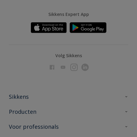
Sikkens Expert App
Volg Sikkens
Sikkens
Over Sikkens
Producten
AkzoNobel
Producten voor binnen
Voor professionals
Duurzaamheid
Producten voor buiten