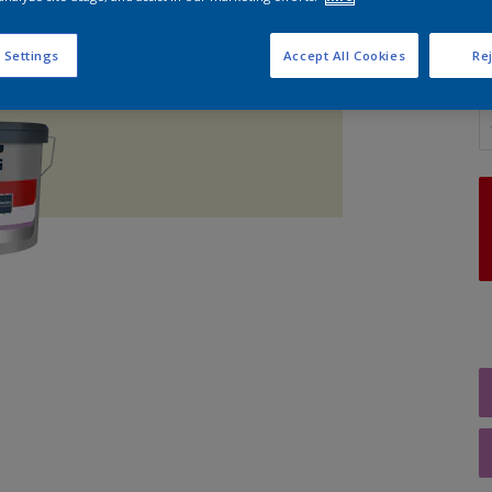
 Settings
Accept All Cookies
Rej
A