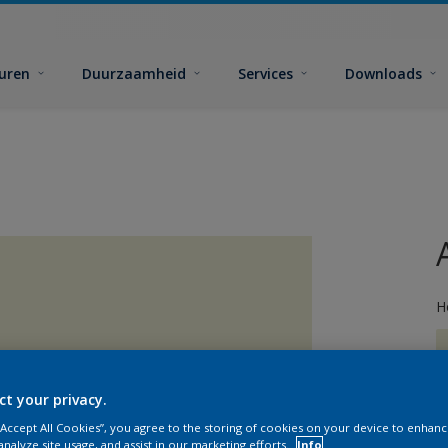
euren
Duurzaamheid
Services
Downloads
H
ct your privacy.
 “Accept All Cookies”, you agree to the storing of cookies on your device to enhanc
G
analyze site usage, and assist in our marketing efforts.
Info