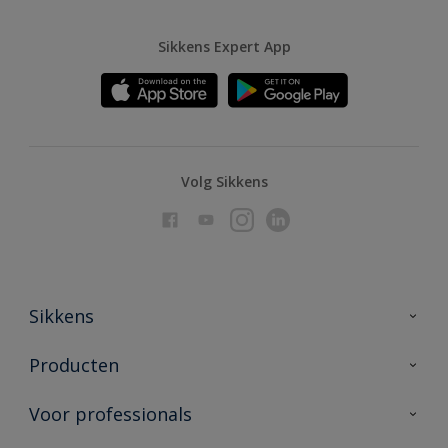
Sikkens Expert App
Volg Sikkens
Sikkens
Over Sikkens
Producten
AkzoNobel
Producten voor binnen
Voor professionals
Duurzaamheid
Producten voor buiten