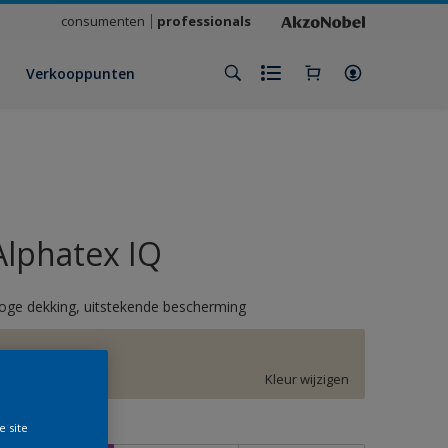
consumenten
professionals
Verkooppunten
Alphatex IQ
oge dekking, uitstekende bescherming
F9.06.81
Kleur wijzigen
e site
rootte