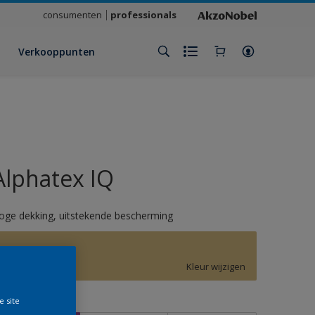
consumenten
professionals
Verkooppunten
Alphatex IQ
oge dekking, uitstekende bescherming
F7.25.70
Kleur wijzigen
e site
rootte