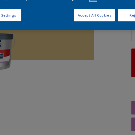
 Settings
Accept All Cookies
Rej
A