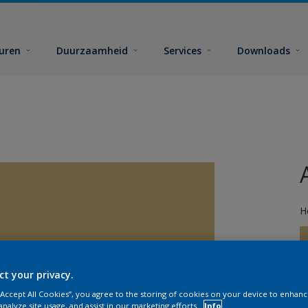
euren
Duurzaamheid
Services
Downloads
H
ct your privacy.
 “Accept All Cookies”, you agree to the storing of cookies on your device to enhanc
G
analyze site usage, and assist in our marketing efforts.
Info