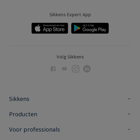
Sikkens Expert App
Volg Sikkens
Sikkens
Over Sikkens
Producten
AkzoNobel
Producten voor binnen
Voor professionals
Duurzaamheid
Producten voor buiten