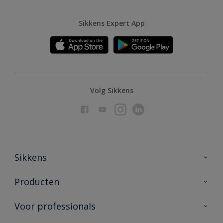
Sikkens Expert App
Volg Sikkens
Sikkens
Over Sikkens
Producten
AkzoNobel
Producten voor binnen
Voor professionals
Duurzaamheid
Producten voor buiten